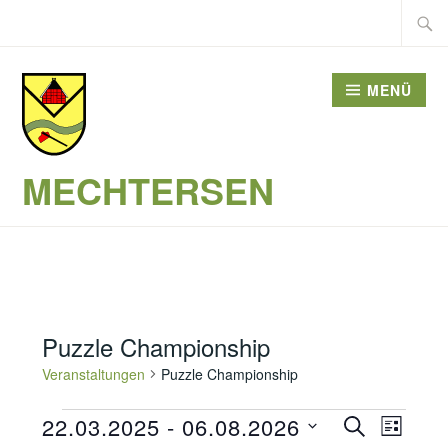
Zum
Suche
Inhalt
nach:
springen
MENÜ
MECHTERSEN
Puzzle Championship
Veranstaltungen
Puzzle Championship
Veranstaltungen
Veransta
22.03.2025
 - 
06.08.2026
SUCHE
Verans
LISTE