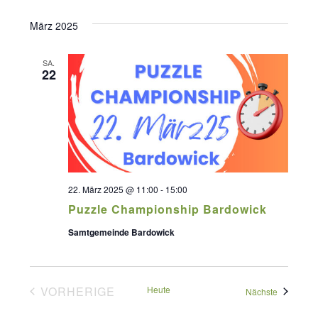
Datum
Suche
Ansich
März 2025
wählen.
und
Naviga
Ansichte
SA.
22
Navigati
22. März 2025 @ 11:00
-
15:00
Puzzle Championship Bardowick
Samtgemeinde Bardowick
VORHERIGE
Heute
Veranstal
Nächste
VERANSTALTUNGEN