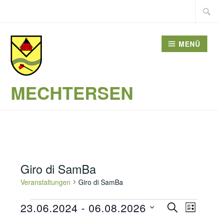
Zum
Suche
Inhalt
nach:
springen
MENÜ
MECHTERSEN
Giro di SamBa
Veranstaltungen
Giro di SamBa
Veranstaltungen
Veransta
23.06.2024
 - 
06.08.2026
SUCHE
Verans
LISTE