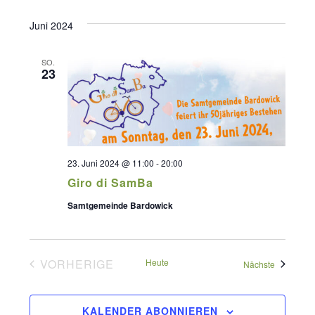
Datum
Suche
Ansich
Juni 2024
wählen.
und
Naviga
Ansichte
SO.
23
Navigati
23. Juni 2024 @ 11:00
-
20:00
Giro di SamBa
Samtgemeinde Bardowick
VORHERIGE
Heute
Veranstal
Nächste
VERANSTALTUNGEN
KALENDER ABONNIEREN