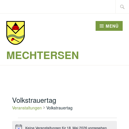
Zum
Suche
Inhalt
nach:
springen
MENÜ
MECHTERSEN
Volkstrauertag
Veranstaltungen
Volkstrauertag
Veranstaltungen
Keine Veranstaltungen für 18. Mai 2026 vorgesehen.