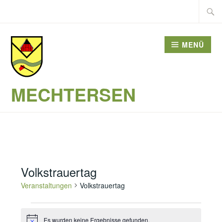
Zum
Suche
Inhalt
nach:
springen
MENÜ
MECHTERSEN
Volkstrauertag
Veranstaltungen
Volkstrauertag
Veranstaltungen
Es wurden keine Ergebnisse gefunden.