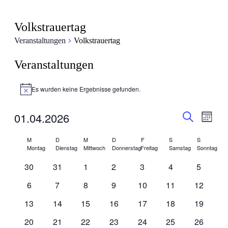
Volkstrauertag
Veranstaltungen
Volkstrauertag
Veranstaltungen
Es wurden keine Ergebnisse gefunden.
Hinweis
Veranstal
Veran
01.04.2026
Monat
Ansic
Suche
Suche
Datum
Navig
Kalender
wählen.
M
D
M
D
F
S
S
und
Montag
Dienstag
Mittwoch
Donnerstag
Freitag
Samstag
Sonntag
von
Ansichten
0
0
0
0
0
0
0
30
31
1
2
3
4
5
Veranstaltungen
Navigati
Veranstaltungen
Veranstaltungen
Veranstaltungen
Veranstaltungen
Veranstaltungen
Veranstaltungen
Veransta
0
0
0
0
0
0
0
6
7
8
9
10
11
12
Veranstaltungen
Veranstaltungen
Veranstaltungen
Veranstaltungen
Veranstaltungen
Veranstaltungen
Veransta
0
0
0
0
0
0
0
13
14
15
16
17
18
19
Veranstaltungen
Veranstaltungen
Veranstaltungen
Veranstaltungen
Veranstaltungen
Veranstaltungen
Veransta
0
0
0
0
0
0
0
20
21
22
23
24
25
26