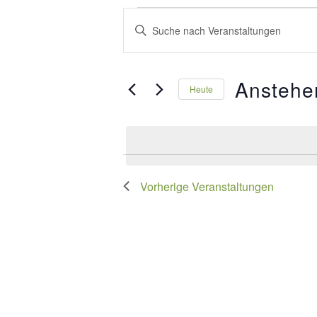
Veranstaltungen
Veranstaltungen
Bitte
Suche
Schlüsselwort
und
eingeben.
Anstehe
Suche
Heute
Ansichten,
nach
Datum
Navigation
Veranstaltungen
wählen.
Schlüsselwort.
Vorherige
Veranstaltungen